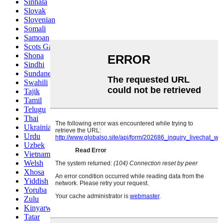
Sinhala
Slovak
Slovenian
Somali
Samoan
Scots Gaelic
Shona
Sindhi
Sundanese
Swahili
Tajik
Tamil
Telugu
Thai
Ukrainian
Urdu
Uzbek
Vietnamese
Welsh
Xhosa
Yiddish
Yoruba
Zulu
Kinyarwanda
Tatar