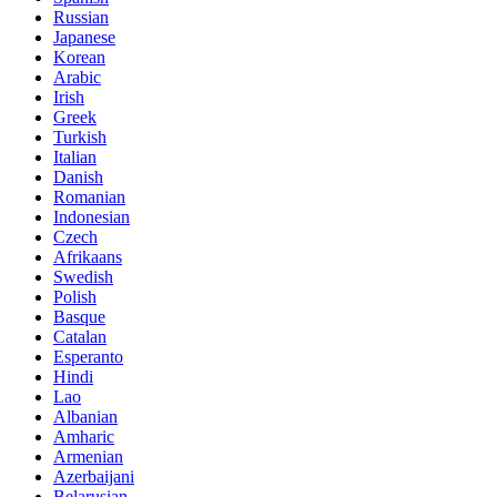
Russian
Japanese
Korean
Arabic
Irish
Greek
Turkish
Italian
Danish
Romanian
Indonesian
Czech
Afrikaans
Swedish
Polish
Basque
Catalan
Esperanto
Hindi
Lao
Albanian
Amharic
Armenian
Azerbaijani
Belarusian