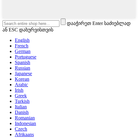
დააჭირეთ Enter საძიებლად
ან ESC დახურვისთვის
English
French
German
Portuguese
Spanish
Russian
Japanese
Korean
Arabic
Irish
Greek
Turkish
Italian
Danish
Romanian
Indonesian
Czech
Afrikaans