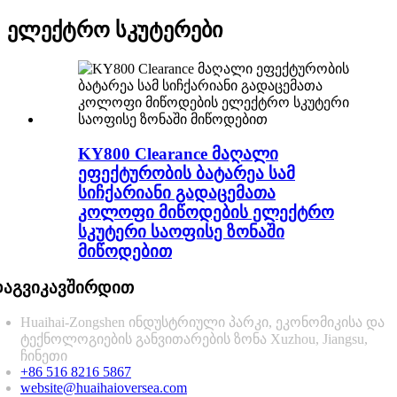
ელექტრო სკუტერები
KY800 Clearance მაღალი
ეფექტურობის ბატარეა სამ
სიჩქარიანი გადაცემათა
კოლოფი მიწოდების ელექტრო
სკუტერი საოფისე ზონაში
მიწოდებით
აგვიკავშირდით
Huaihai-Zongshen ინდუსტრიული პარკი, ეკონომიკისა და
ტექნოლოგიების განვითარების ზონა Xuzhou, Jiangsu,
ჩინეთი
+86 516 8216 5867
website@huaihaioversea.com