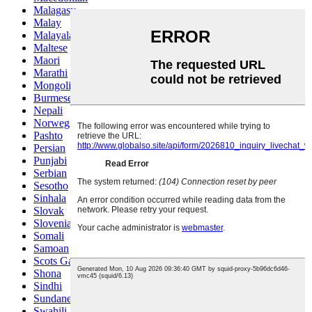
Malagasy
Malay
Malayalam
Maltese
Maori
Marathi
Mongolian
Burmese
Nepali
Norwegian
Pashto
Persian
Punjabi
Serbian
Sesotho
Sinhala
Slovak
Slovenian
Somali
Samoan
Scots Gaelic
Shona
Sindhi
Sundanese
Swahili